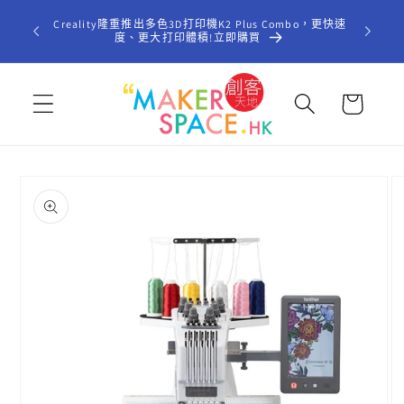
跳至內
歡迎光臨「
Creality隆重推出多色3D打印機K2 Plus Combo，更快速
容
型STE
度、更大打印體積!立即購買
購
物
車
略過產
品資訊