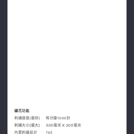
繍花功能
刺繡速度(最快)
每分鐘1000針
刺繡大小(最大)
300毫米 X 200毫米
內置刺繡設計
763