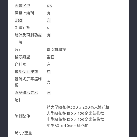
內置字型
53
屏幕上編輯
有
USB
有
刺繡針數
6
跳針及雨刷功能
有
一般
類別
電腦刺繡機
梭芯類型
垂直
穿針器
有
啟動停止按鈕
有
輕觸式屏幕控制
有
板
液晶顯示屏幕
有
配件
特大型繍花柜300 x 200毫米繡花框
大型繍花柜180 x 130毫米繡花框
隨機配件
中型繍花柜100 x 100毫米繡花框
小型60 x 40毫米繡花框
尺寸/重量