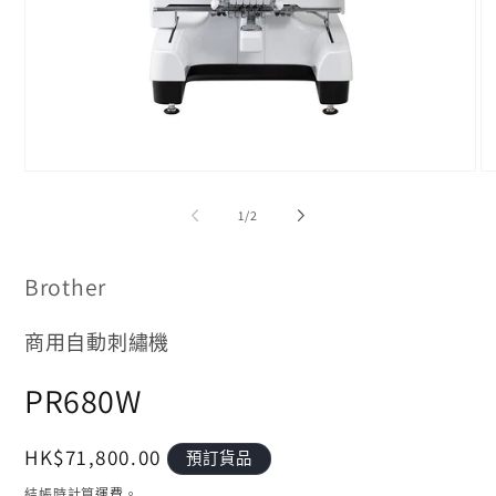
在
在
互
互
/
1
/
2
動
動
視
視
窗
窗
Brother
中
中
開
開
啟
啟
商用自動刺繡機
多
多
媒
媒
PR680W
體
體
檔
檔
案
案
1
2
定
HK$71,800.00
預訂貨品
價
結帳時計算
運費
。