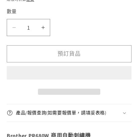
數量
PR680W
PR680W
數
數
量
量
預訂貨品
減
增
少
加
產品/報價查詢(如需要報價單，請填妥表格)
Brother
PR680W 商用自動刺繡機