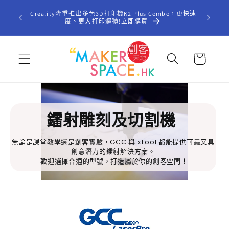
跳至內
歡迎光臨「
Creality隆重推出多色3D打印機K2 Plus Combo，更快速
容
型STE
度、更大打印體積!立即購買
購
物
車
鐳射雕刻及切割機
無論是課堂教學還是創客實驗，GCC 與 xTool 都能提供可靠又具
創意潛力的鐳射解決方案。
歡迎選擇合適的型號，打造屬於你的創客空間！