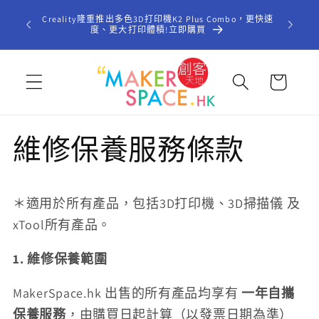
跳至內
歡迎光臨「
Creality隆重推出多色3D打印機K2 Plus Combo，更快速
容
型STE
度、更大打印體積!立即購買
購
物
車
維修保養服務條款
＊適用於所有產品，包括3D打印機、3D掃描儀 及
xTool所有產品。
1. 維修保養範圍
MakerSpace.hk 出售的所有產品均享有
一年自攜
保養服務
，由購買日起計算（以發票日期為準）