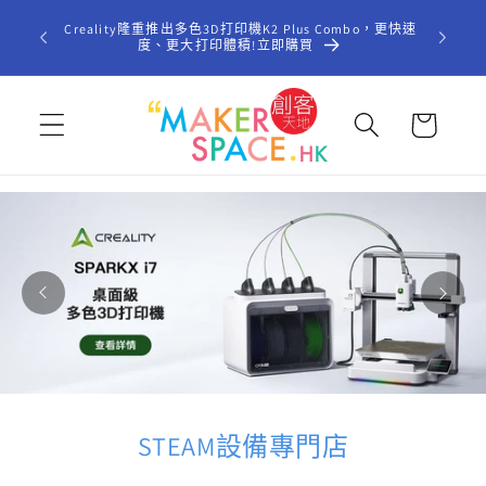
跳至內
歡迎光臨「
Creality隆重推出多色3D打印機K2 Plus Combo，更快速
容
型STE
度、更大打印體積!立即購買
購
物
車
STEAM設備專門店