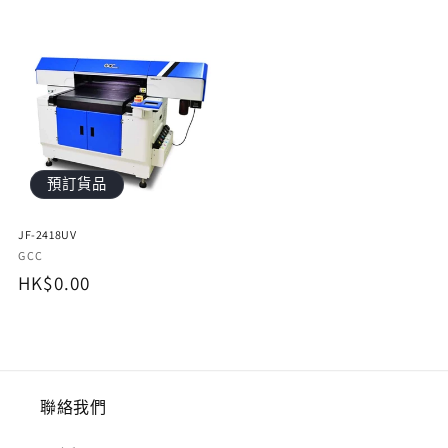
價
價
預訂貨品
JF-2418UV
廠
GCC
定
HK$0.00
商：
價
聯絡我們