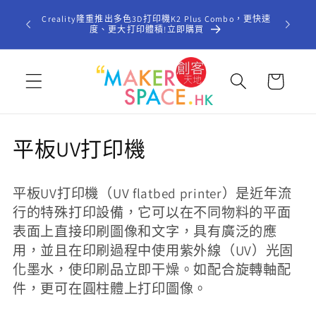
跳至內
歡迎光臨「
Creality隆重推出多色3D打印機K2 Plus Combo，更快速
容
型STE
度、更大打印體積!立即購買
購
物
車
商
平板UV打印機
品
平板UV
打印機（
UV flatbed printer
）是近年流
系
行的特殊打印設備，它可以在不同物料的平面
列
表面上直接印刷圖像和文字，具有廣泛的應
用，並且在印刷過程中使用紫外線（
UV
）光固
:
化墨水，使印刷品立即干燥。如配合旋轉軸配
件，更可在圓柱體上打印圖像。