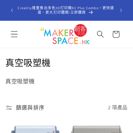
跳至內
歡迎光臨「
Creality隆重推出多色3D打印機K2 Plus Combo，更快速
容
型STE
度、更大打印體積!立即購買
購
物
車
商
真空吸塑機
品
真空吸塑機
系
列
:
篩選與排序
2 項產品