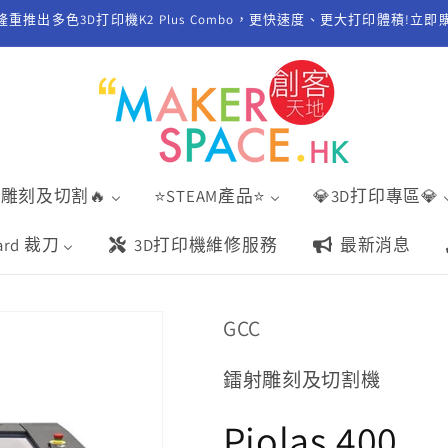
ity隆重推出多色3D打印機K2 Plus Combo，更快速度、更大打印體積!立即
射雕刻及切割🔥
⭐️STEAM產品⭐️
💎3D打印專區💎
ard 裁刀
3D打印機維修服務
最新消息
GCC
鐳射雕刻及切割機
Piolas 400