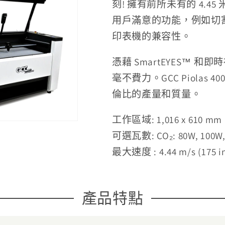
刻!
擁有前所未有的 4.45 
用戶滿意的功能，例如切割
印表機的兼容性。
憑藉 SmartEYES™ 
毫不費力。GCC Piola
倫比的產量和質量。
工作區域:
1,016 x 610 mm (
可選瓦數:
CO₂: 80W, 100W
最大速度
:
4.44 m/s (175 i
產品特點