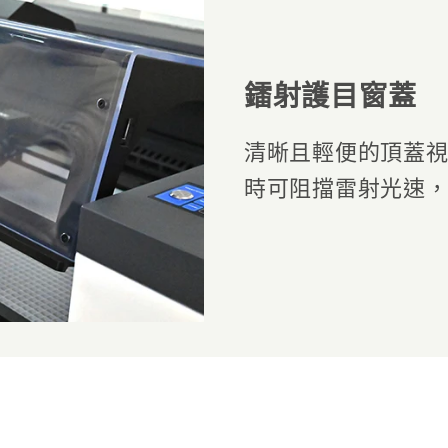
鐳射護目窗蓋
清晰且輕便的頂蓋
時可阻擋雷射光速