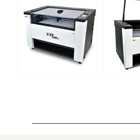
動
視
窗
中
開
啟
多
媒
體
檔
案
1
在
在
互
互
動
動
視
視
窗
窗
中
中
開
開
啟
啟
多
多
媒
媒
體
體