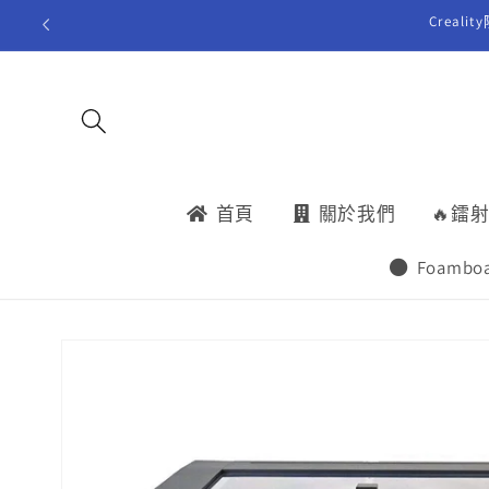
跳至內
Creal
容
首頁
關於我們
🔥鐳
Foambo
略過產
品資訊