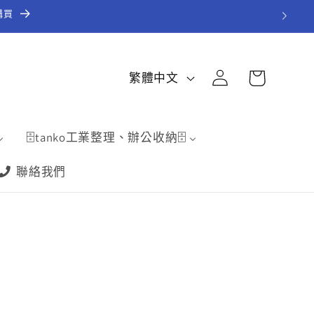
購買
購
登
語
物
繁體中文
入
言
車
🗄️tanko工業整理、辦公收納🗄️
聯絡我們