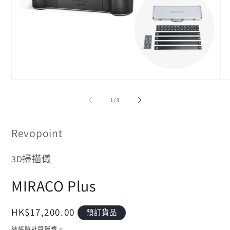
在
在
互
互
/
1
/
3
動
動
視
視
窗
窗
Revopoint
中
中
開
開
啟
啟
3D掃描儀
多
多
媒
媒
MIRACO Plus
體
體
檔
檔
案
案
1
2
定
HK$17,200.00
預訂貨品
價
結帳時計算
運費
。