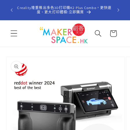
跳至內
歡迎光臨「
Creality隆重推出多色3D打印機K2 Plus Combo，更快速
容
型STE
度、更大打印體積!立即購買
購
物
車
略過產
品資訊