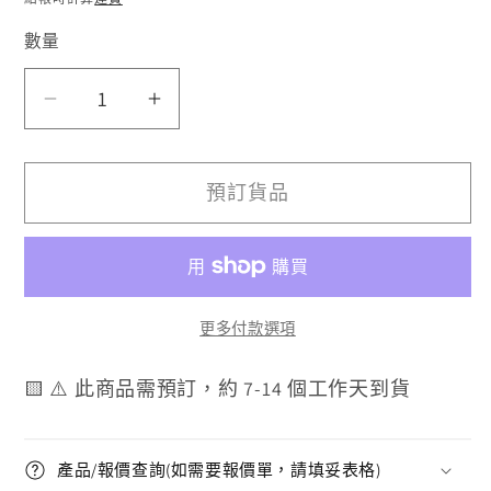
數量
MIRACO
MIRACO
Plus
Plus
數
數
預訂貨品
量
量
減
增
少
加
更多付款選項
🟨 ⚠️ 此商品需預訂，約 7-14 個工作天到貨
產品/報價查詢(如需要報價單，請填妥表格)