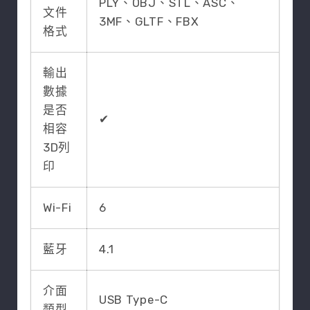
PLY、OBJ、STL、ASC、
文件
3MF、GLTF、FBX
格式
輸出
數據
是否
✔
相容
3D列
印
Wi-Fi
6
藍牙
4.1
介面
USB Type-C
類型