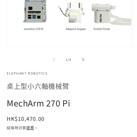
在
在
互
互
/
1
/
4
動
動
視
視
窗
ELEPHANT ROBOTICS
窗
中
中
桌上型小六軸機械臂
開
開
啟
啟
多
多
MechArm 270 Pi
媒
媒
體
體
檔
檔
定
HK$10,470.00
案
案
1
2
價
結帳時計算
運費
。