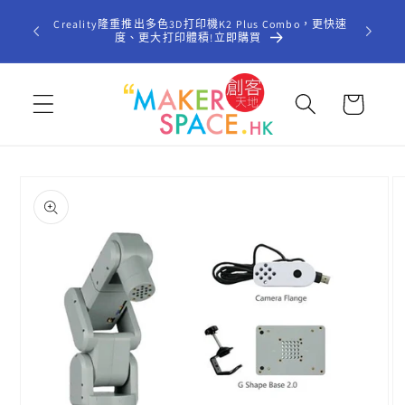
跳至內
歡迎光臨「
Creality隆重推出多色3D打印機K2 Plus Combo，更快速
容
型STE
度、更大打印體積!立即購買
購
物
車
略過產
品資訊