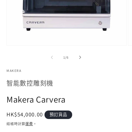
在
在
互
互
/
1
/
6
動
動
視
視
窗
MAKERA
窗
中
中
智能數控雕刻機
開
開
啟
啟
多
多
Makera Carvera
媒
媒
體
體
檔
檔
定
HK$54,000.00
預訂貨品
案
案
1
2
價
結帳時計算
運費
。