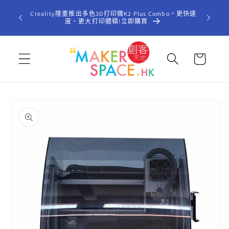
跳至內
歡迎光臨「
Creality隆重推出多色3D打印機K2 Plus Combo，更快速
容
型STE
度、更大打印體積!立即購買
購
物
車
略過產
品資訊