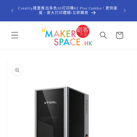
跳至內
歡迎光臨「
Creality隆重推出多色3D打印機K2 Plus Combo，更快速
容
型STE
度、更大打印體積!立即購買
購
物
車
略過產
品資訊