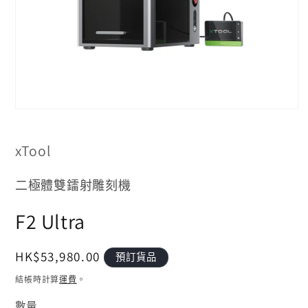
在
互
動
xTool
視
窗
中
二極體雙鐳射雕刻機
開
啟
F2 Ultra
多
媒
體
定
HK$53,980.00
預訂貨品
檔
價
案
結帳時計算
運費
。
1
數量