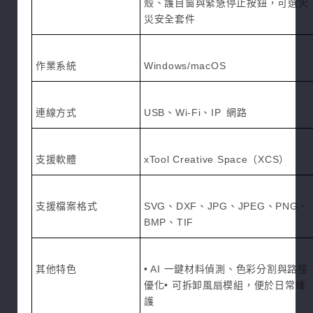
殼、護目窗與緊急停止按鈕，可選火
災安全套件
作業系統
Windows/macOS
連線方式
USB、Wi-Fi、IP 網路
支援軟體
xTool Creative Space（XCS）
支援檔案格式
SVG、DXF、JPG、JPEG、PNG、
BMP、TIF
其他特色
• AI 一鍵材料偵測、色彩分割與路徑
優化• 可拆卸風扇模組，便於日常維
護