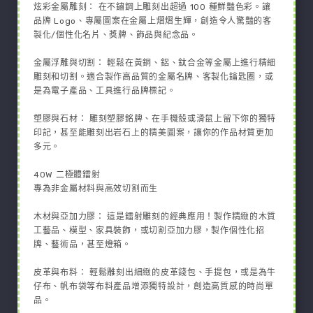
炫彩金屬雕刻： 在不鏽鋼上雕刻出超過 100 種鮮豔色彩。讓
品牌 Logo、專屬圖案在金屬上熠熠生輝，創造令人驚豔的客
製化/個性化名片、獎牌、飾品與紀念品。
金屬浮雕與切割： 輕鬆在黃銅、鋁、鈦合金等金屬上進行精細
雕刻和切割。適合製作高品質的金屬名牌、客製化鑰匙圈，或
是為電子產品、工具進行品牌標記。
塑膠與石材： 雕刻塑膠銘牌、在手機殼或滑鼠上留下你的獨特
印記，甚至能雕刻出岩石上的精美圖案，讓你的作品材質更加
多元。
40W 二極體鐳射
專為非金屬材料與高效切割而生
木材與亞加力膠： 這是鐳射雕刻的經典應用！製作精緻的木質
工藝品、模型、家具裝飾，或切割亞加力膠，製作個性化招
牌、藝術品，甚至燈箱。
皮革與布料： 輕鬆雕刻出細緻的皮革錢包、手提包，或是為牛
仔布、帆布袋等布料產品增添獨特設計，創造高質感的時尚單
品。