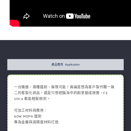
產品應用 Application
一台機器，兩種鐳射，無限可能！無論是想為客戶製作獨一無
二的客製化商品，還是只想把腦海中的創意變成現實，F2
Ultra 都能輕鬆辦到。
可加工材料與應用：
60W MOPA 鐳射
專為金屬與高精度材料打造