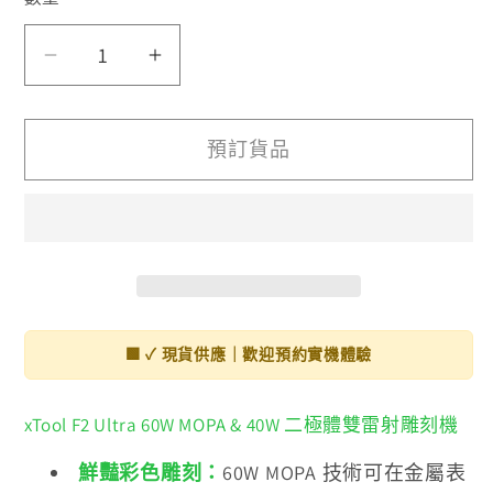
F2
F2
Ultra
Ultra
數
數
預訂貨品
量
量
減
增
少
加
🟩 ✓ 現貨供應｜歡迎預約實機體驗
xTool F2 Ultra 60W MOPA & 40W 二極體雙雷射雕刻機
鮮豔彩色雕刻：
60W MOPA 技術可在金屬表