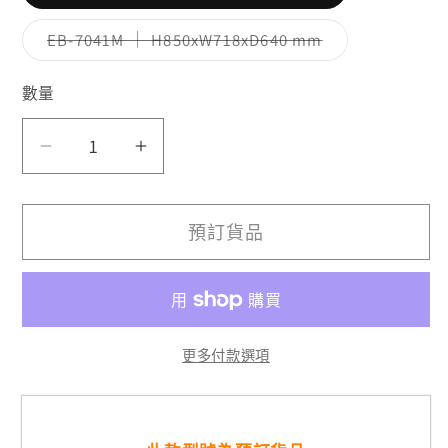
類
已
售
子
EB-7041M ｜ H850xW718xD640 mm
罄
類
或
已
無
售
數量
法
罄
供
或
貨
無
法
EA-
EA-
供
7041M
7041M
貨
數
數
預訂貨品
量
量
減
增
少
加
更多付款選項