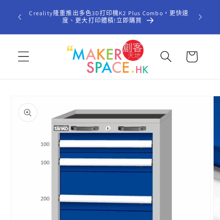
跳至內
歡迎光臨「
Creality隆重推出多色3D打印機K2 Plus Combo，更快速
容
型STE
度、更大打印體積!立即購買
購
物
車
略過產
品資訊