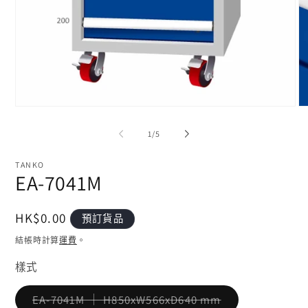
在
在
互
互
/
1
/
5
動
動
視
視
窗
TANKO
窗
EA-7041M
中
中
開
開
啟
啟
定
HK$0.00
多
預訂貨品
多
媒
媒
價
結帳時計算
運費
。
體
體
檔
檔
樣式
案
案
1
2
子
EA-7041M ｜ H850xW566xD640 mm