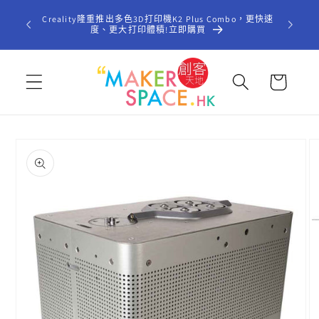
跳至內
歡迎光臨「
Creality隆重推出多色3D打印機K2 Plus Combo，更快速
容
型STE
度、更大打印體積!立即購買
購
物
車
略過產
品資訊