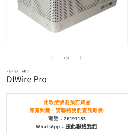
在
在
互
互
/
1
/
4
動
動
視
視
窗
PENSA LABS
窗
DIWire Pro
中
中
開
開
啟
啟
多
多
媒
媒
此款型號為預訂貨品
體
體
如有興趣，請聯絡我們查詢報價!
檔
檔
案
案
電話：26191183
1
2
WhatsApp：
按此聯絡我們