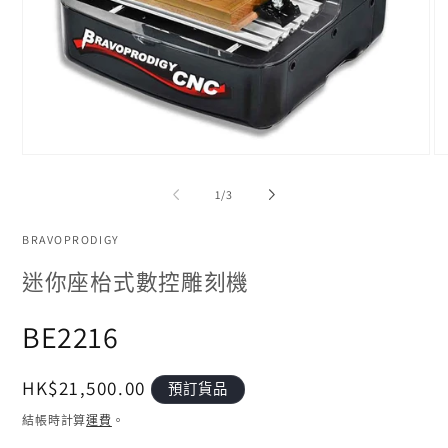
在
在
互
互
/
1
/
3
動
動
視
視
窗
BRAVOPRODIGY
窗
中
中
迷你座枱式數控雕刻機
開
開
啟
啟
多
多
BE2216
媒
媒
體
體
檔
檔
定
HK$21,500.00
預訂貨品
案
案
1
2
價
結帳時計算
運費
。