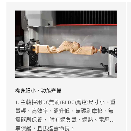
機身細小，功能齊備
1. 主軸採用DC無刷(BLDC)馬達:尺寸小、重
量輕、高效率、溫升低、無碳刷摩擦、無
需碳刷保養， 附有過負載、過熱、電壓…
等保護，且馬達壽命長。