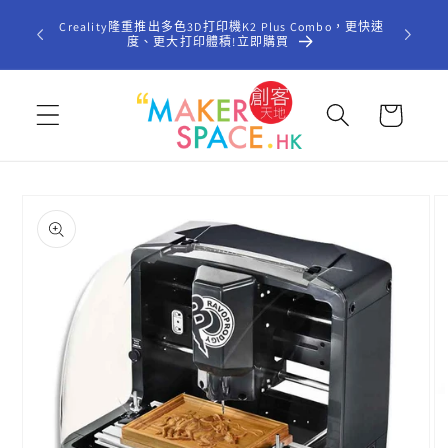
跳至內
歡迎光臨「
Creality隆重推出多色3D打印機K2 Plus Combo，更快速
容
型STE
度、更大打印體積!立即購買
購
物
車
略過產
品資訊