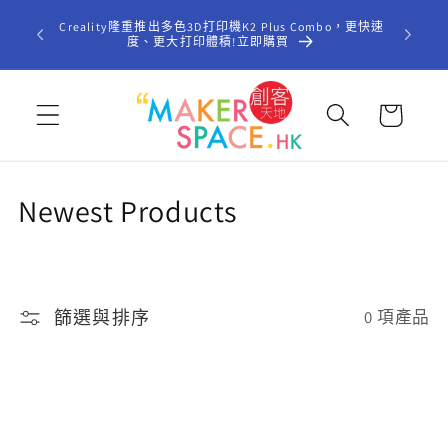
跳至內
歡迎光臨「
Creality隆重推出多色3D打印機K2 Plus Combo，更快速
容
型STE
度、更大打印體積!立即購買
購
物
車
商
Newest Products
品
系
篩選與排序
0 項產品
列
: