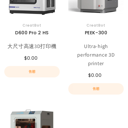
CreatBot
CreatBot
D600 Pro 2 HS
PEEK-300
大尺寸高速3D打印機
Ultra-high
performance 3D
$0.00
printer
售罄
$0.00
售罄