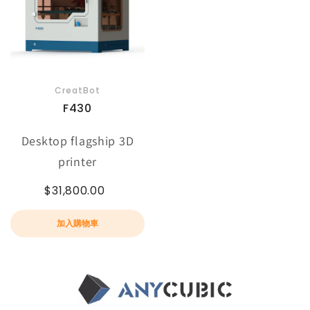
CreatBot
F430
Desktop flagship 3D
printer
$31,800.00
加入購物車