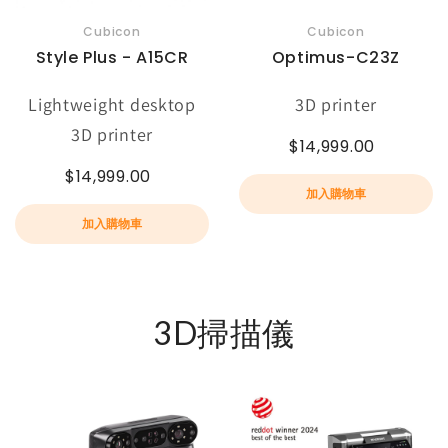
Cubicon
Cubicon
Style Plus - A15CR
Optimus-C23Z
Lightweight desktop
3D printer
3D printer
$14,999.00
$14,999.00
加入購物車
加入購物車
3D掃描儀