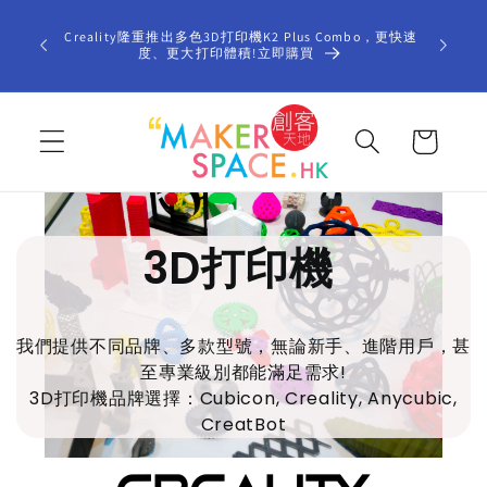
Skip to
Welcome
content
Creality隆重推出多色3D打印機K2 Plus Combo，更快速
types of 
度、更大打印體積!立即購買
and cut
Cart
3D打印機
我們提供不同品牌、多款型號，無論新手、進階用戶，甚
至專業級別都能滿足需求!
3D打印機品牌選擇：Cubicon, Creality, Anycubic,
CreatBot